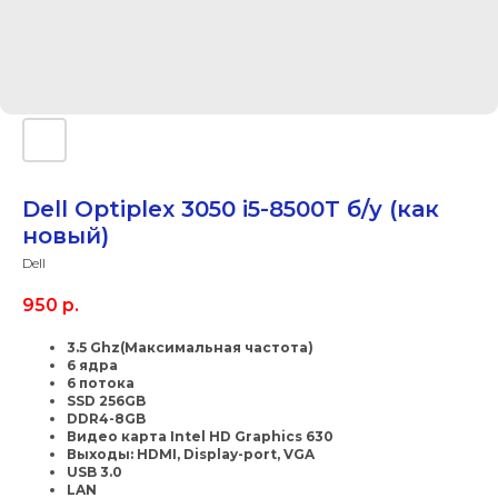
Dell Optiplex 3050 i5-8500T б/у (как
новый)
Dell
950
р.
3.5 Ghz(Максимальная частота)
6 ядра
6 потока
SSD 256GB
DDR4-8GB
Видео карта Intel HD Graphics 630
Выходы: HDMI, Display-port, VGA
USB 3.0
LAN