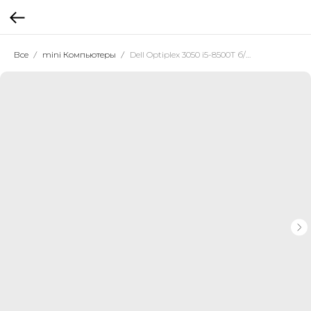
Все
mini Компьютеры
Dell Optiplex 3050 i5-8500T б/у (как новый)