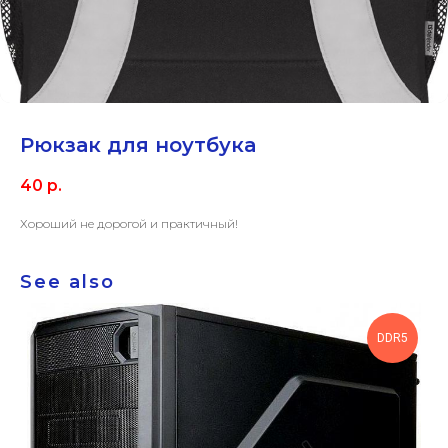
Рюкзак для ноутбука
40
р.
Хороший не дорогой и практичный!
See also
DDR5