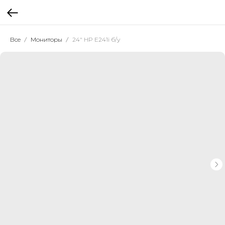
Все
Мониторы
24" HP E241i б/у