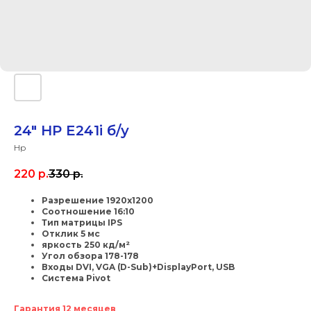
24" HP E241i б/у
Hp
220
р.
330
р.
Разрешение 1920x1200
Соотношение 16:10
Тип матрицы IPS
Отклик 5 мс
яркость 250 кд/м²
Угол обзора 178-178
Входы DVI, VGA (D-Sub)+DisplayPort, USB
Система Pivot
Гарантия 12 месяцев