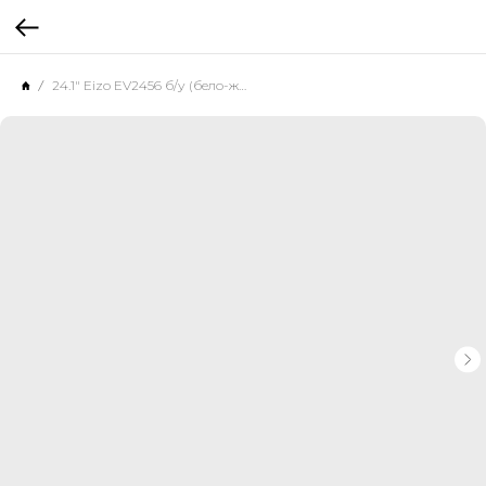
24.1" Eizo EV2456 б/у (бело-желтый корпус)