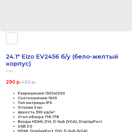
24.1" Eizo EV2456 б/у (бело-желтый
корпус)
Eizo
290
р.
450
р.
Разрешение 1920x1200
Соотношение 16:10
Тип матрицы IPS
Отклик 5 мс
яркость 350 кд/м²
Угол обзора 178-178
Входы HDMI, DVI, D-Sub (VGA), DisplayPort
USB 3.0
HDMI, DisplayPort, DVI, D-Sub (VGA)